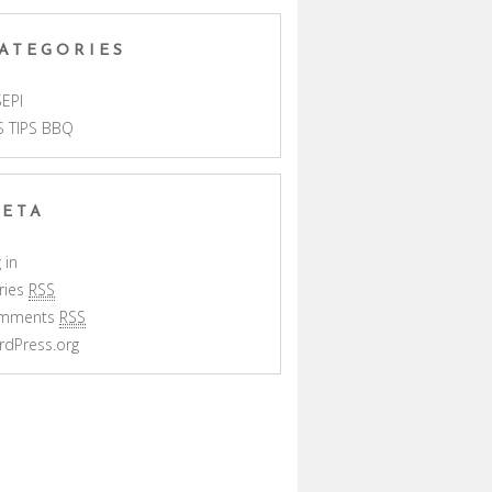
ATEGORIES
EPI
S TIPS BBQ
ETA
 in
ries
RSS
mments
RSS
rdPress.org