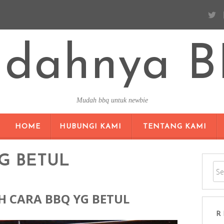
dahnya 
Mudah bbq untuk newbie
SKIP TO CONTENT
HOME
HUBUNGI KAMI
TENTANG KAMI
G BETUL
LIH CARA BBQ YG BETUL
R