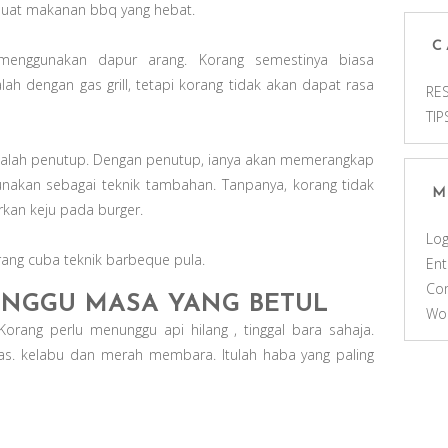
buat makanan bbq yang hebat.
C
 menggunakan dapur arang. Korang semestinya biasa
ah dengan gas grill, tetapi korang tidak akan dapat rasa
RES
TIP
dalah penutup. Dengan penutup, ianya akan memerangkap
unakan sebagai teknik tambahan. Tanpanya, korang tidak
M
kan keju pada burger.
Log
korang cuba teknik barbeque pula.
Ent
Co
TUNGGU MASA YANG BETUL
Wo
orang perlu menunggu api hilang , tinggal bara sahaja.
as. kelabu dan merah membara. Itulah haba yang paling