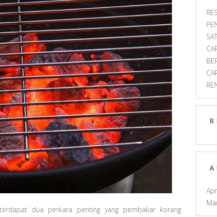
RES
PE
SAT
CA
BE
CA
RE
R
A
Apr
Ma
 terdapat dua perkara penting yang pembakar korang