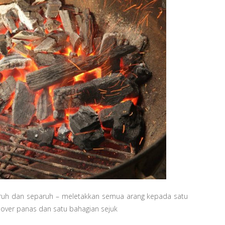
aruh dan separuh – meletakkan semua arang kepada satu
over panas dan satu bahagian sejuk