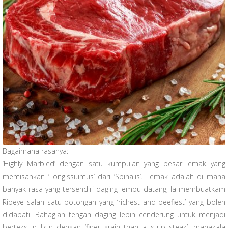
Bagaimana rasanya:
‘Highly Marbled’ dengan satu kumpulan yang besar lemak yang
memisahkan ‘Longissiumus’ dari ‘Spinalis’. Lemak adalah di mana
banyak rasa yang tersendiri daging lembu datang, Ia membuatkam
Ribeye salah satu potongan yang ‘richest and beefiest’ yang boleh
didapati. Bahagian tengah daging lebih cenderung untuk menjadi
bertekstur licin dengan ‘finer grain than a strip steak’, manakala