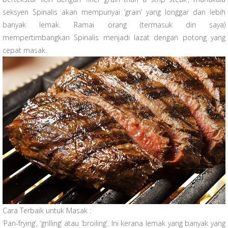
seksyen Spinalis akan mempunyai ‘grain’ yang longgar dan lebih
banyak lemak. Ramai orang (termasuk diri saya)
mempertimbangkan Spinalis menjadi lazat dengan potong yang
cepat masak.
Cara Terbaik untuk Masak :
‘Pan-frying’, ‘grilling’ atau ‘broiling’. Ini kerana lemak yang banyak yang