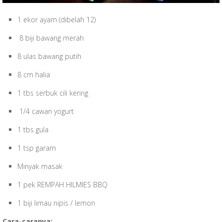
1 ekor ayam (dibelah 12)
8 biji bawang merah
8 ulas bawang putih
8 cm halia
1 tbs serbuk cili kering
1/4 cawan yogurt
1 tbs gula
1 tsp garam
Minyak masak
1 pek REMPAH HILMIES BBQ
1 biji limau nipis / lemon
Cara-caranya: