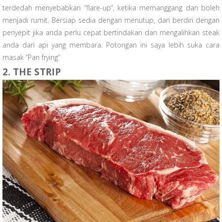
terdedah menyebabkan “flare-up”, ketika memanggang dan boleh
menjadi rumit. Bersiap sedia dengan menutup, dan berdiri dengan
penyepit jika anda perlu cepat bertindakan dan mengalihkan steak
anda dari api yang membara. Potongan ini saya lebih suka cara
masak “Pan frying”
2. THE STRIP