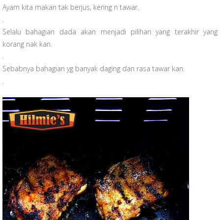
Ayam kita makan tak berjus, kering n tawar.
.
Selalu bahagian dada akan menjadi pilihan yang terakhir yang
korang nak kan.
.
Sebabnya bahagian yg banyak daging dan rasa tawar kan.
.