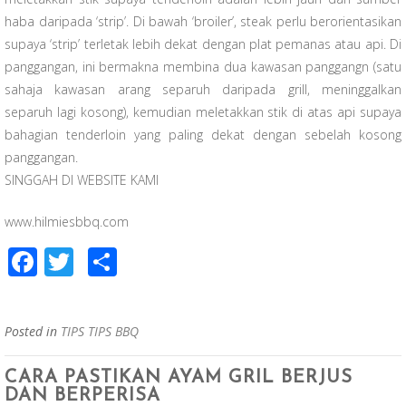
haba daripada ‘strip’. Di bawah ‘broiler’, steak perlu berorientasikan
supaya ‘strip’ terletak lebih dekat dengan plat pemanas atau api. Di
panggangan, ini bermakna membina dua kawasan panggangn (satu
sahaja kawasan arang separuh daripada grill, meninggalkan
separuh lagi kosong), kemudian meletakkan stik di atas api supaya
bahagian tenderloin yang paling dekat dengan sebelah kosong
panggangan.
SINGGAH DI WEBSITE KAMI
www.hilmiesbbq.com
F
T
S
ac
wi
h
e
tt
ar
Posted in
TIPS TIPS BBQ
b
er
e
o
CARA PASTIKAN AYAM GRIL BERJUS
DAN BERPERISA