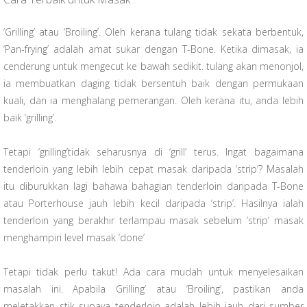
‘Grilling’ atau ‘Broiling’. Oleh kerana tulang tidak sekata berbentuk,
‘Pan-frying’ adalah amat sukar dengan T-Bone. Ketika dimasak, ia
cenderung untuk mengecut ke bawah sedikit. tulang akan menonjol,
ia membuatkan daging tidak bersentuh baik dengan permukaan
kuali, dan ia menghalang pemerangan. Oleh kerana itu, anda lebih
baik ‘grilling’.
Tetapi ‘grilling’tidak seharusnya di ‘grill’ terus. Ingat bagaimana
tenderloin yang lebih lebih cepat masak daripada ‘strip’? Masalah
itu diburukkan lagi bahawa bahagian tenderloin daripada T-Bone
atau Porterhouse jauh lebih kecil daripada ‘strip’. Hasilnya ialah
tenderloin yang berakhir terlampau masak sebelum ‘strip’ masak
menghampiri level masak ‘done’
Tetapi tidak perlu takut! Ada cara mudah untuk menyelesaikan
masalah ini. Apabila Grilling’ atau ‘Broiling’, pastikan anda
meletakkan stik supaya tenderloin adalah lebih jauh dari sumber