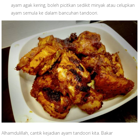
ayam agak kering, boleh picitkan sedikit minyak atau celupkan
ayam semula ke dalam bancuhan tandoori.
Alhamdulillah, cantik kejadian ayam tandoori kita. Bakar