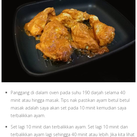
Panggang di dalam oven pada suhu 190 darjah selama 40
minit atau hingga masak. Tips nak pastikan ayam betul betul
masak adalah saya akan set pada 10 minit kemudian saya
terbalikkan ayam.
Set lagi 10 minit dan terbalikkan ayam.
Set lagi 10 minit dan
terbalikkan ayam lagi sehingga 40 minit atau lebih. Jika kita lihat