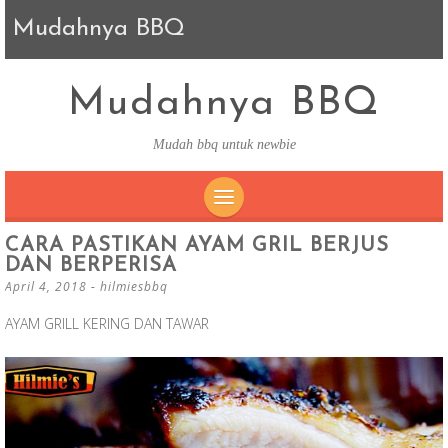
Mudahnya BBQ
Mudahnya BBQ
Mudah bbq untuk newbie
SKIP TO CONTENT
CARA PASTIKAN AYAM GRIL BERJUS
DAN BERPERISA
April 4, 2018
-
hilmiesbbq
AYAM GRILL KERING DAN TAWAR