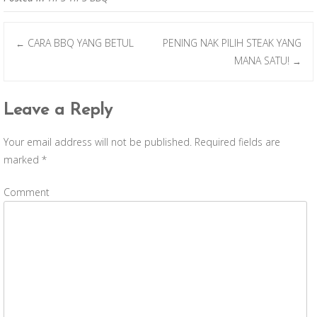
b
er
e
o
CARA BBQ YANG BETUL
PENING NAK PILIH STEAK YANG
←
o
Post navigation
MANA SATU!
→
k
Leave a Reply
Your email address will not be published.
Required fields are
marked
*
Comment