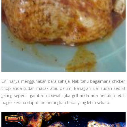
Gril hanya menggunakan bara sahaja. Nak tahu bagaimana chicken
chop anda sudah masak atau belum, Bahagian luar sudah sedikit
garing seperti gambar dibawah. Jika grill anda ada penutup lebih
bagus kerana dapat memerangkap haba yang lebih sekata.