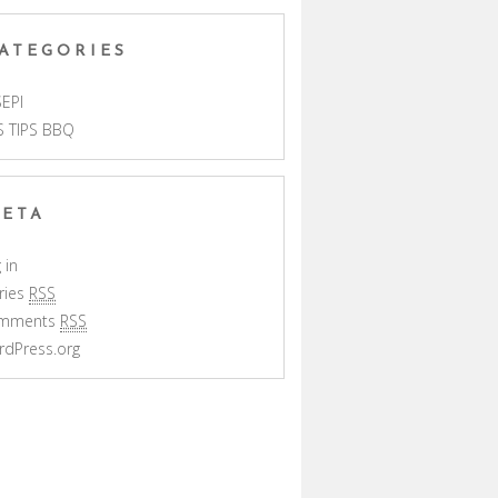
ATEGORIES
EPI
S TIPS BBQ
ETA
 in
ries
RSS
mments
RSS
rdPress.org