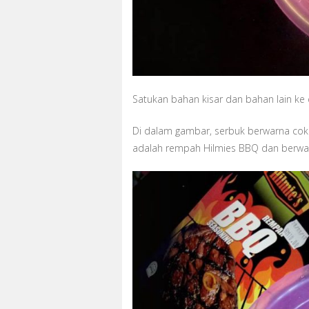
Satukan bahan kisar dan bahan lain ke 
Di dalam gambar, serbuk berwarna cokla
adalah rempah Hilmies BBQ dan berwar