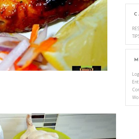
C
RES
TIP
M
Log
Ent
Co
Wo