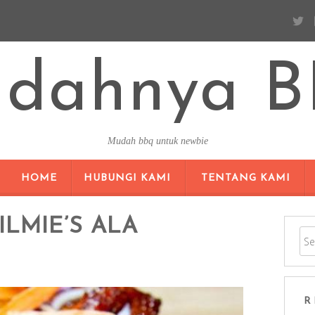
dahnya 
Mudah bbq untuk newbie
SKIP TO CONTENT
HOME
HUBUNGI KAMI
TENTANG KAMI
ILMIE’S ALA
R