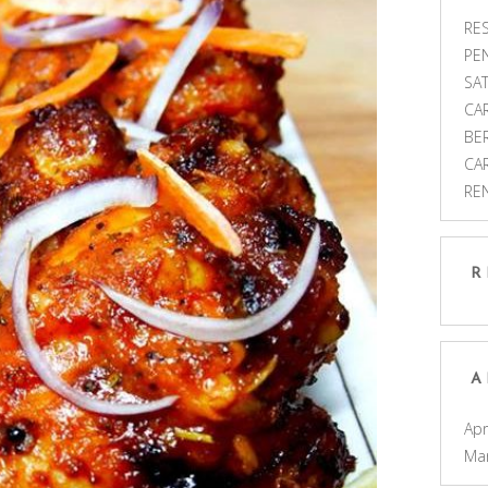
RES
PE
SAT
CA
BE
CA
RE
R
A
Apr
Ma