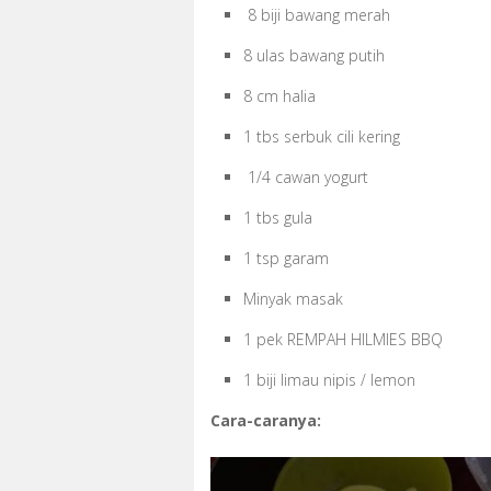
8 biji bawang merah
8 ulas bawang putih
8 cm halia
1 tbs serbuk cili kering
1/4 cawan yogurt
1 tbs gula
1 tsp garam
Minyak masak
1 pek REMPAH HILMIES BBQ
1 biji limau nipis / lemon
Cara-caranya: