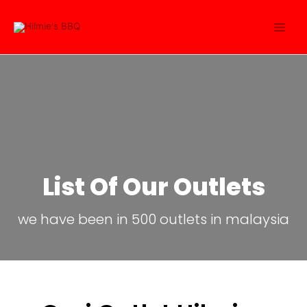
List Of Our Outlets
we have been in 500 outlets in malaysia